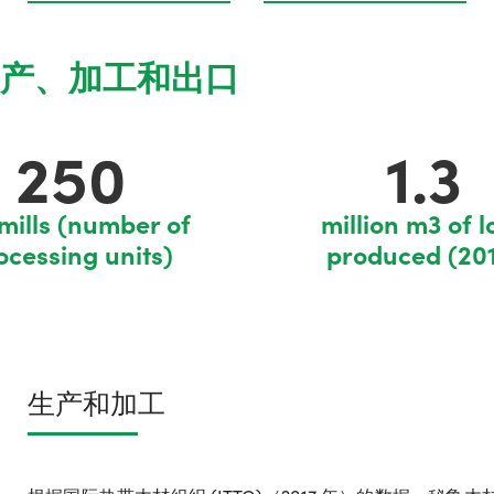
产、加工和出口
250
1.3
mills (number of
million m3 of l
ocessing units)
produced (20
生产和加工