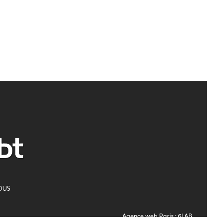
OUS
Agence web Paris
: 6LAB