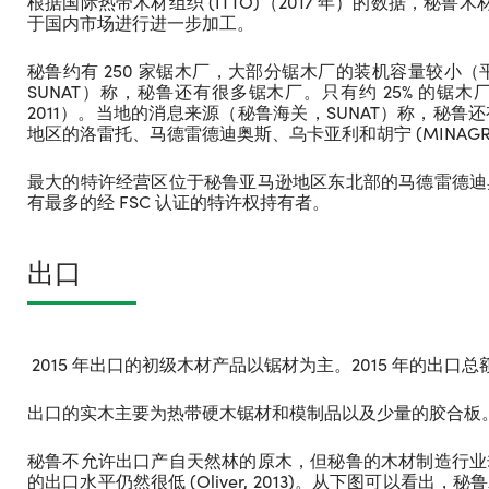
根据国际热带木材组织 (ITTO)（2017 年）的数据，秘鲁木
于国内市场进行进一步加工。
秘鲁约有 250 家锯木厂，大部分锯木厂的装机容量较小（平
SUNAT）称，秘鲁还有很多锯木厂。只有约 25% 的锯木厂
2011）。当地的消息来源（秘鲁海关，SUNAT）称，秘
地区的洛雷托、马德雷德迪奥斯、乌卡亚利和胡宁 (MINAGRI - S
最大的特许经营区位于秘鲁亚马逊地区东北部的马德雷德迪
有最多的经 FSC 认证的特许权持有者。
出口
2015 年出口的初级木材产品以锯材为主。2015 年的出口总额约
出口的实木主要为热带硬木锯材和模制品以及少量的胶合板
秘鲁不允许出口产自天然林的原木，但秘鲁的木材制造行业
的出口水平仍然很低 (Oliver, 2013)。从下图可以