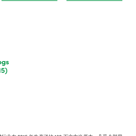
ogs
15)