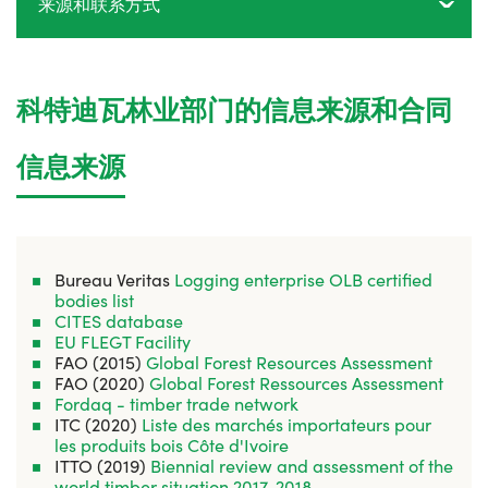
来源和联系方式
科特迪瓦林业部门的信息来源和合同
信息来源
Bureau Veritas
Logging enterprise OLB certified
bodies list
CITES database
EU FLEGT Facility
FAO (2015)
Global Forest Resources Assessment
FAO (2020)
Global Forest Ressources Assessment
Fordaq - timber trade network
ITC (2020)
Liste des marchés importateurs pour
les produits bois Côte d'Ivoire
ITTO (2019)
Biennial review and assessment of the
world timber situation 2017-20
18