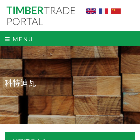
TIMBER
TRADE
PORTAL
MENU
科特迪瓦
ˬ