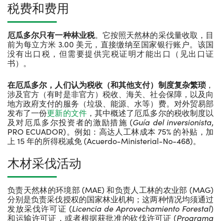
税费和费用
厄瓜多尔只有一种林业税
。它按照天然林的采伐量收取，目
前为每立方米 3.00 美元，直接缴纳至国家银行账户。该国
没有出口税，但需要提供完税证明才能出口（见出口证
书）。
在厄瓜多尔，人们认为税收（和其他支付）制度复杂繁琐
，
涉及官方（有时是非官方）税收、海关、社会保障，以及向
地方政府支付的服务（垃圾、能源、水等）费。对外贸易部
发布了一份
更新的文件
，其中概述了厄瓜多尔的税收制度以
及对厄瓜多尔投资者的激励措施 (
Gu
í
a del inversionista
,
PRO ECUADOR)。例如：高达人工林成本 75% 的补贴，加
上 15 年的所得税减免 (Acuerdo-Ministerial-No-468)。
木材采伐活动
负责天然林的环境部 (MAE) 和负责人工林的农业部 (MAG)
分别是负责采伐授权的国家林业机构；这两种情况均须通过
发放采伐许可证 (
Licencia de Aprovechamiento Forestal
)
和运输许可证，或者根据获批准的砍伐许可证 (
Programa