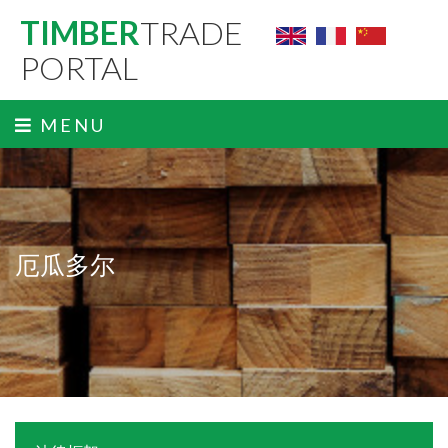
TIMBER
TRADE
PORTAL
MENU
厄瓜多尔
ˬ