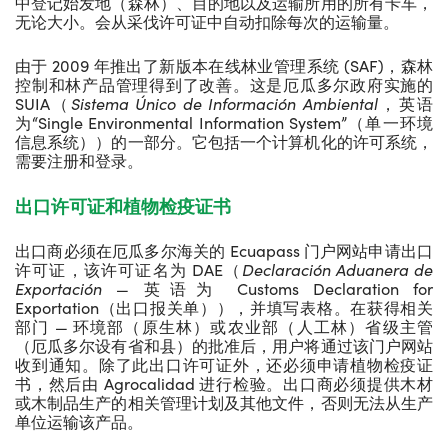
中登记始发地（森林）、目的地以及运输所用的所有卡车，
无论大小。会从采伐许可证中自动扣除每次的运输量。
由于 2009 年推出了新版本在线林业管理系统 (SAF)，森林
控制和林产品管理得到了改善。这是厄瓜多尔政府实施的
SUIA（
Sistema Único de Información Ambiental
，英语
为“Single Environmental Information System”（单一环境
信息系统））的一部分。它包括一个计算机化的许可系统，
需要注册和登录。
出口许可证和植物检疫证书
出口商必须在厄瓜多尔海关的 Ecuapass 门户网站申请出口
许可证，该许可证名为 DAE（
Declaración Aduanera de
Exportación
— 英语为 Customs Declaration for
Exportation（出口报关单）），并填写表格。在获得相关
部门 — 环境部（原生林）或农业部（人工林）省级主管
（厄瓜多尔设有省和县）的批准后，用户将通过该门户网站
收到通知。除了此出口许可证外，还必须申请植物检疫证
书，然后由 Agrocalidad 进行检验。出口商必须提供木材
或木制品生产的相关管理计划及其他文件，否则无法从生产
单位运输该产品。