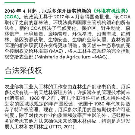
2018 年 4 月起，厄瓜多尔开始实施新的
《环境有机法典》
(COA)
。
该政策工具于 2017 年 4 月获得国会批准。该 COA
取代了之前的森林法、环境法典和国家主管机构颁布的所有
法令。新的 COA 解决了气候变化、保护区、野生动物、森
林遗产、环境质量、废物管理、环保举措、沿海海域、红树
林、基因资源获取、生物安全、生物商业等问题。森林资源
管理的相关职责现在变得更加明确，将天然林生态系统的完
全控制权交给环境部 (MAE)，将人工林生态系统的完全控制
权交给农业部 (Ministerio de Agricultura –MAG)。
合法采伐权
农业部将工业人工林的工作交由森林生产副秘书负责。厄瓜
多尔没有统一的天然林管理方法；许多潜在的管理技术尚未
付诸实施。1980 年之前，有几个获得许可的伐木特许权在
划定的区域以规定的年产量经营。该国于 1980 年代初期放
弃了特许权管理。现在，厄瓜多尔采用的是短期伐木许可证
制度，除了对伐木作业的质量和效率产生影响外，还鼓励林
务官考虑其他方法来确保未来长期木材供应，特别是通过发
展人工林和农用林业 (ITTO, 2011)。