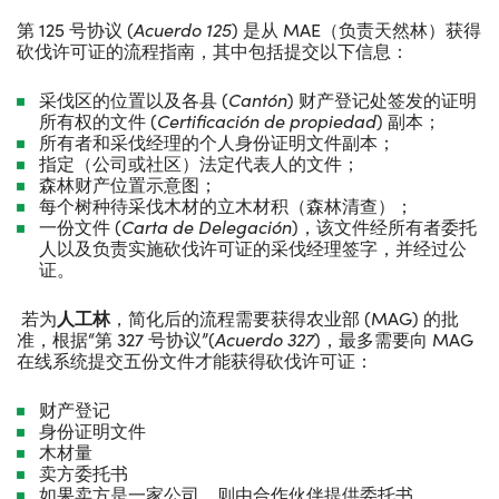
第 125 号协议 (
Acuerdo 125
) 是从 MAE（负责天然林）获得
砍伐许可证的流程指南，其中包括提交以下信息：
采伐区的位置以及各县 (
Cant
ó
n
) 财产登记处签发的证明
所有权的文件 (
Certifica
ción de propiedad
) 副本；
所有者和采伐经理的个人身份证明文件副本；
指定（公司或社区）法定代表人的文件；
森林财产位置示意图；
每个树种待采伐木材的立木材积（森林清查）；
一份文件 (
Carta de
Deleg
ación
)，该文件经所有者委托
人以及负责实施砍伐许可证的采伐经理签字，并经过公
证。
若为
人工林
，简化后的流程需要获得农业部 (MAG) 的批
准，根据“第 327 号协议”(
Acuerdo 327
)，最多需要向 MAG
在线系统提交五份文件才能获得砍伐许可证：
财产登记
身份证明文件
木材量
卖方委托书
如果卖方是一家公司，则由合作伙伴提供委托书。