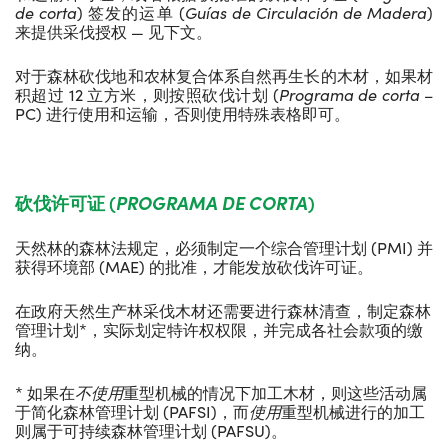
de corta
) 签发的运单 (
Gu
í
as de Circulaci
ó
n de Madera
)
来提供采伐授权 — 见下文。
对于森林砍伐地和农林复合体系自然再生长的木材，如果材
积超过 12 立方米，则按照砍伐计划 (
Programa de corta
–
PC) 进行使用和运输，否则使用特殊表格即可。
砍伐许可证
(
PROGRAMA DE CORTA
)
天然林的森林法规定，必须制定一个综合管理计划 (PMI) 并
获得环境部 (MAE) 的批准，才能发放砍伐许可证。
在政府天然生产林采伐木材还需要进行森林清查，制定森林
管理计划*，实际划定特许权权限，并完成各社会款项的缴
纳。
* 如果在
不使用
重型机械的情况下加工木材，则这些活动属
于简化森林管理计划 (PAFSI)，而
使用
重型机械进行的加工
则属于可持续森林管理计划 (PAFSU)。