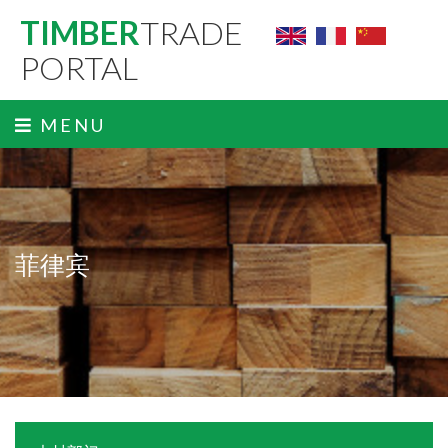
TIMBER
TRADE
PORTAL
MENU
菲律宾
ˬ