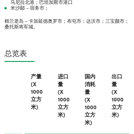
马尼拉北港；巴坦加斯市港口
米沙鄢 – 宿务市；
棉兰老岛
– 卡加延德奥罗市；布屯市；达沃市；三宝颜市；
桑托斯将军城。
总览表
产量
进口
国内
出口
(X
量
消耗
量
1000
(X
量
(X
立方
1000
1000
(X
米)
立方
立方
1000
米)
立方
米)
米)