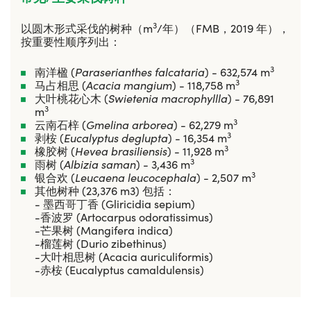
3
以圆木形式采伐的树种（m
/年）（FMB，2019 年），
按重要性顺序列出：
3
南洋楹 (
Paraserianthes falcataria
) - 632,574 m
3
马占相思 (
Acacia mangium
) - 118,758 m
大叶桃花心木 (
Swietenia macrophyllla
) - 76,891
3
m
3
云南石梓 (
Gmelina arborea
) - 62,279 m
3
剥桉 (
Eucalyptus deglupta
) - 16,354 m
3
橡胶树 (
Hevea brasiliensis
) - 11,928 m
3
雨树 (
Albizia saman
) - 3,436 m
3
银合欢 (
Leucaena leucocephala
) - 2,507 m
其他树种 (23,376 m3) 包括：
- 墨西哥丁香 (Gliricidia sepium)
-香波罗 (Artocarpus odoratissimus)
-芒果树 (Mangifera indica)
-榴莲树 (Durio zibethinus)
-大叶相思树 (Acacia auriculiformis)
-赤桉 (Eucalyptus camaldulensis)