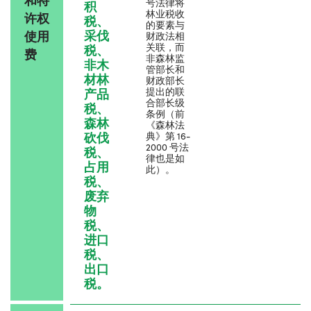
号法律将
积
林业税收
许权
税、
的要素与
采伐
使用
财政法相
关联，而
税、
费
非森林监
非木
管部长和
材林
财政部长
产品
提出的联
合部长级
税、
条例（前
森林
《森林法
砍伐
典》第 16-
2000 号法
税、
律也是如
占用
此）。
税、
废弃
物
税、
进口
税、
出口
税。