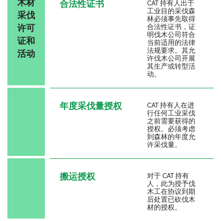
木材
合法性证书
CAT 持有人出于
工业目的采伐森
采伐
林必须事先取得
许可
合法性证书，证
明伐木公司符合
证和
当前适用的法律
法规要求。其允
活动
许伐木公司开展
其生产或转型活
动。
年度采伐量授权
CAT 持有人在进
行任何工业采伐
之前需要获得的
授权。必须考虑
到森林的年度允
许采伐量。
搬运授权
对于 CAT 持有
人，此为授予伐
木工在协议到期
后处置已砍伐木
材的授权。