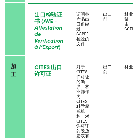
出口检验证
证明林
出口
林业
产品出
前
部，经
书 (AVE -
口前经
由
Attestation
过
SCPFE
de
SCPFE
检验的
Vérification
文件
à l
’
Export
)
加
CITES 出口
对于
出口
林业部
CITES
前
许可证
工
许可证
的颁
发，林
业部作
为
CITES
科学权
威机
构，对
CITES
许可证
的发放
发表有