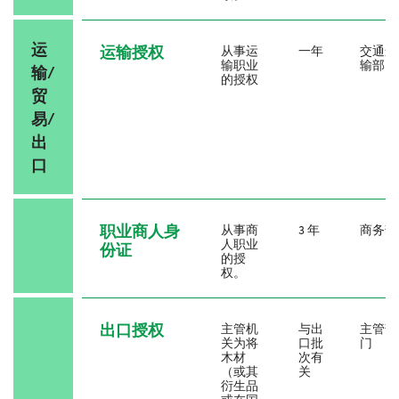
运
运输授权
从事运
一年
交通运
输职业
输部
输/
的授权
贸
易/
出
口
职业商人身
从事商
3 年
商务部
人职业
份证
的授
权。
出口授权
主管机
与出
主管部
关为将
口批
门
木材
次有
（或其
关
衍生品