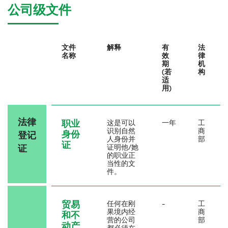
公司级文件
文件
解释
有
法
名称
效
律
期
机
(若
构
适
用)
法律
职业
这是可以
一年
工
识别自然
商
身份
登记
人身份并
部
证
证
证明他/她
的职业正
当性的文
件。
贸易
任何在刚
-
工
果境内经
商
和不
营的公司
部
动产
都必须在