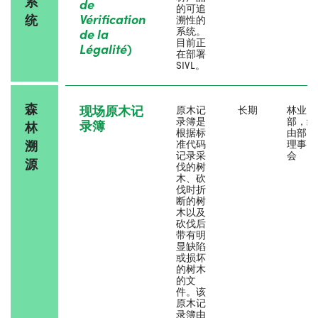
系
de
的可追
Vérification
统
溯性的
系统。
de la
目前正
Légalité
)
在部署
SIVL。
森
现场原木记
原木记
长期
林业
录簿是
部，经
录簿
林
根据标
由部门
溯
准代码
理事
记录采
会
源
伐的树
木、砍
伐时折
断的树
木以及
砍伐后
带有明
显缺陷
或损坏
的树木
的文
件。该
原木记
录簿由