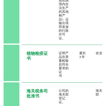
或在国
境内合
法生产
的其他
林产
品）运
输出境
而发放
的行政
许可
证。
植物检疫证
证明产
最长
农业部
品在质
3 年
书
量检验
后符合
要求的
证
书
海关税务司
公司的
海关
海关部
部
批准书
登记
证。