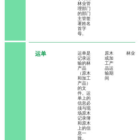
林业管
理部门
的部门
主管签
署姓名
首字
母。
运单
运单是
原木
林业部
记录运
或加
输的林
工产
产品
品运
（原木
输期
和加工
间
产品）
的文
件。运
单上的
信息必
须与现
场原木
记录簿
和原木
上的信
息一
致。