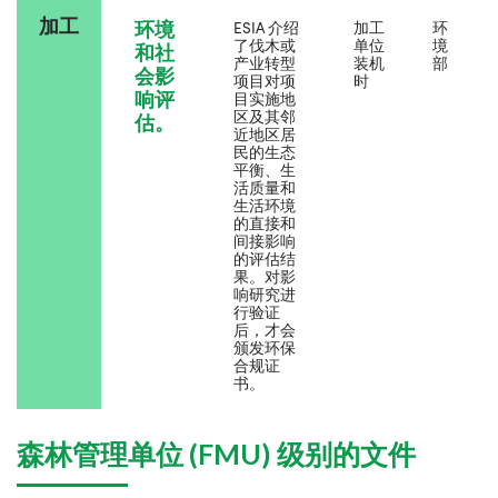
加工
环境
ESIA 介绍
加工
环
了伐木或
单位
境
和社
产业转型
装机
部
会影
项目对项
时
响评
目实施地
区及其邻
估。
近地区居
民的生态
平衡、生
活质量和
生活环境
的直接和
间接影响
的评估结
果。对影
响研究进
行验证
后，才会
颁发环保
合规证
书。
森林管理单位 (FMU) 级别的文件