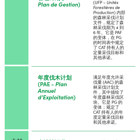
(UFP –
Unit
é
s
Plan de Gestion
)
Foresti
è
res de
Production
) 内部
的森林采伐计划
文件，规定了森
林采伐期为 4 到
6 年。它是 PAF
的变体，在 PG
的时间表中规定
了 CAT 持有人的
定量采伐目标和
其他承诺。
年度伐木计划
满足年度允许采
伐量 (AAC) 的森
(PAE -
Plan
林采伐计划文
Annuel
件，其中描绘了
d
’
Exploitation
)
年度森林采伐区
块。它是 PG 的
变体；规定了
CAT 持有人的年
度定量采伐目标
和其他承诺。