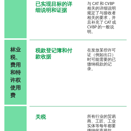
已实现目标的详
与 CAT 和 CVBP
相关的详细说明
细说明和证据
规定了与接收者
相关的要求，并
且补充了 CAT 或
CVBP 的一般说
明。
林业
税款登记簿和付
在发放某些许可
证（例如出口）
款收据
税、
时可能需要的已
费用
缴纳税款的记
录。
和特
许权
使用
费
关税
所有行业的贸易
商、工匠、工业
实体等每年都要
缴纳的直接款