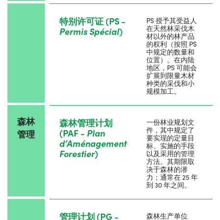
特别许可证 (PS -
PS 授予其受益人
在天然林采伐木
Permis Sp
é
cial
)
材以外的林产品
的权利（按照 PS
中规定的数量和
位置）。在内陆
地区，PS 可能会
扩展到限量木材
种类的采伐和小
规模加工。
森林
森林管理计划
一份林业规划文
件，其中规定了
(PAF -
Plan
管理
要实现的定量目
d
’
Aménagement
标、实施的手段
Forestier
)
以及采用的管理
方法。其期限取
决于森林的潜
力；通常在 25 年
到 30 年之间。
管理计划 (PG -
森林生产单位