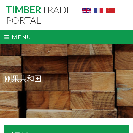
TIMBER
TRADE
PORTAL
MENU
刚果共和国
ˬ