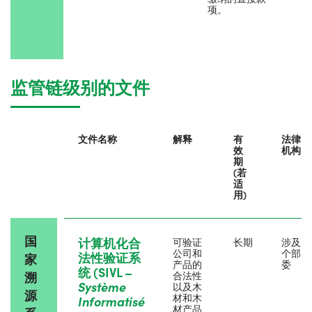
项。
监管链级别的文件
文件名称
解释
有
法律
效
机构
期
(若
适
用)
国
计算机化合
可验证
长期
涉及多
公司和
个部
法性验证系
家
产品的
委
统 (SIVL –
溯
合法性
Système
以及木
源
材和木
Informatisé
材产品