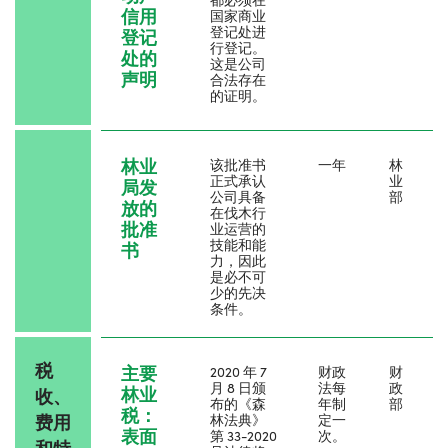
信用
国家商业
登记处进
登记
行登记。
处的
这是公司
声明
合法存在
的证明。
林业
该批准书
一年
林
正式承认
业
局发
公司具备
部
放的
在伐木行
批准
业运营的
技能和能
书
力，因此
是必不可
少的先决
条件。
税
主要
2020 年 7
财政
财
月 8 日颁
法每
政
林业
收、
布的《森
年制
部
税：
费用
林法典》
定一
表面
第 33-2020
次。
和特