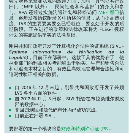
独立观察来监测法规的应用方面，加强了其他公共行政
部门（MEF 以外）、民间社会和私营部门的介入和参
与。VPA 还通过实施沟通计划和轻松访问
MEF 部门
信
息，逐步发布协议附录
X
中所述的信息，从而提高透明
度。LVS 的主要要素要么已经就位，要么处于开发的后
期阶段。正在进行的政策和法律改革将为 FLEGT 授权
计划的实施提供坚实的法律基础。
刚果共和国政府开发了计算机化合法性验证系统 (SIVL -
Syst
è
me Informatique de V
é
rification de la
L
é
galit
é
)，目前正在部署中。这款工具的优势在于，使
林业部门的利益相关者能够出于购买、生产和销售合法
和可追溯木材之目的，有效且高效地管理与合法性和可
追溯性验证相关的数据。
自 2016 年 12 月末起，刚果共和国政府开发了兼顾
LVS 各个方面的软件；
自 2017 年 11 月 3 日起，SIVL 托管在布拉柴维尔财政
部的数据中心。
非回归测试和源代码审计均已成功完成。
目前正在部署 SIVL。
要部署的第一个模块将是
财政和特别许可证 (PS –