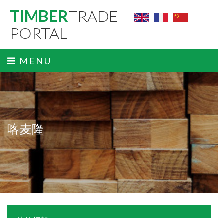
TIMBER
TRADE
PORTAL
MENU
喀麦隆
ˬ