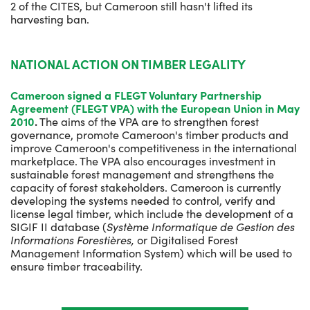
2 of the CITES, but Cameroon still hasn't lifted its
harvesting ban.
NATIONAL ACTION ON TIMBER LEGALITY
Cameroon signed a FLEGT Voluntary Partnership
Agreement (FLEGT VPA) with the European Union in May
2010
.
The aims of the VPA are to strengthen forest
governance, promote Cameroon's timber products and
improve Cameroon's competitiveness in the international
marketplace. The VPA also encourages investment in
sustainable forest management and strengthens the
capacity of forest stakeholders. Cameroon is currently
developing the systems needed to control, verify and
license legal timber, which include the development of a
SIGIF II database (
Système Informatique de Gestion des
Informations Forestières,
or Digitalised Forest
Management Information System) which will be used to
ensure timber traceability.