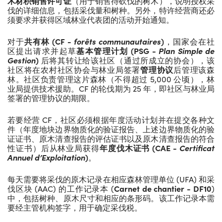
木材积销售许可证
（用于销售待砍伐的树木），说明授权采
伐的详细信息，包括采伐量和树种。另外，特许经营商还必
须要求并获得区域林业代表团的活动开始通知。
对于
共有林
(CF
-
forêts communautaires
)
，国家会在社
区提出请求并起草
基本管理计划
(PSG -
Plan Simple de
Gestion
)
后将其转让给该社区（通过所成立的协会），该
社区将在农村社区协会与林业局签署
管理协议
后管理该森
林。社区负责管理这片森林（不得超过 5,000 公顷），林
业局提供技术援助。CF 的轮伐期为 25 年，即社区与林业局
签署的管理协议的期限。
若要经营 CF，社区必须根据年度活动计划并在提交各种文
件（年度地块边界物质化的验证报告、上述边界物质化的验
证证书、原木清查报告的评估证书以及原木清查报告的符合
性证书）后从林业局获得
年度伐木证书
(CAE -
Certificat
Annuel d
’
Exploitation
)
。
每天需要将采伐的原木记录在相应森林管理单位 (UFA) 和采
伐区块 (AAC) 的工作记录本 (
Carnet de chantier - DF10
)
中，包括树种、原木尺寸和相应的条形码。该工作记录本需
要经主管机构签字，用于确定采伐税。