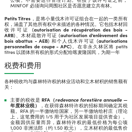
MINFOF 必须询问周围社区是否愿意建立共有林。
Petits Titres
，是将小量伐木许可证组合在一起的一类所有
权，涵盖了其他所有权中未描述的各种情况。它包括木材回
收许可证 (
autorisation de r
écupération des bois -
ARB
)、木材疏散许可证 (
autorisation d
’enlèvement des
bois abattus - AEB
) 和个人伐木许可证 (
autorisations
personnelles de coupe - APC
)。在非永久林区将 petits
titres 以团体所有权的形式分配给喀麦隆国民，为期一年
税费和费用
各种税收均与森林特许权的林业活动和立木材积的销售额有
关：
主要的税收是
RFA
（
redevance forestière annuelle
—
年度林业税）
，在获得森林特许权的招标期间确定其税
额。RFA 的一半缴纳给国家，另一半缴纳给村庄（理论
上，这笔费用的 1/5 用于为社区发展项目提供资金）。
金额因供应量而异，森林特许权的最低价格为每公顷
1,000 非洲法郎（约 1.50 欧元），立木材积的最低售价