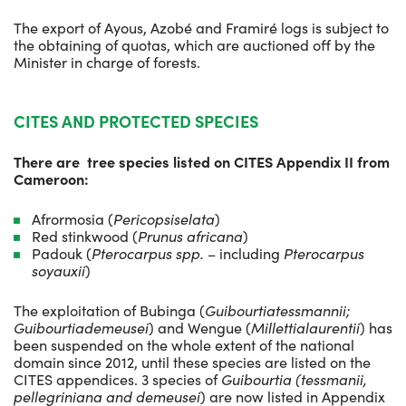
The export of Ayous, Azobé and Framiré logs is subject to
the obtaining of quotas, which are auctioned off by the
Minister in charge of forests.
CITES AND PROTECTED SPECIES
There are tree species listed on CITES Appendix II from
Cameroon:
Afrormosia (
Pericopsiselata
)
Red stinkwood (
Prunus africana
)
Padouk (
Pterocarpus spp.
– including
Pterocarpus
soyauxii
)
The exploitation of Bubinga (
Guibourtiatessmannii;
Guibourtiademeusei
) and Wengue (
Millettialaurentii
) has
been suspended on the whole extent of the national
domain since 2012, until these species are listed on the
CITES appendices. 3 species of
Guibourtia (tessmanii,
pellegriniana and demeusei
) are now listed in Appendix