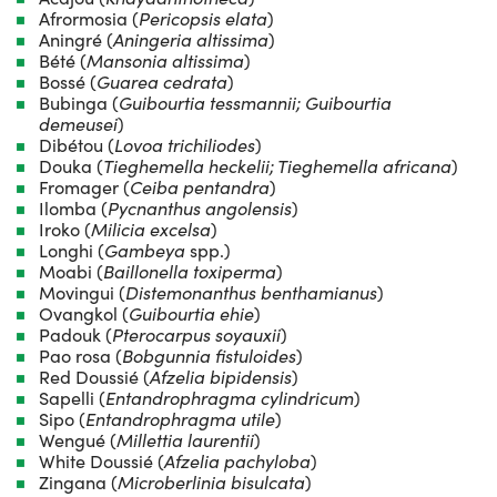
Afrormosia (
Pericopsis elata
)
Aningré (
Aningeria altissima
)
Bété (
Mansonia altissima
)
Bossé (
Guarea cedrata
)
Bubinga (
Guibourtia tessmannii; Guibourtia
demeusei
)
Dibétou (
Lovoa trichiliodes
)
Douka (
Tieghemella heckelii; Tieghemella africana
)
Fromager (
Ceiba pentandra
)
Ilomba (
Pycnanthus angolensis
)
Iroko (
Milicia excelsa
)
Longhi (
Gambeya
spp.)
Moabi (
Baillonella toxiperma
)
Movingui (
Distemonanthus benthamianus
)
Ovangkol (
Guibourtia ehie
)
Padouk (
Pterocarpus soyauxii
)
Pao rosa (
Bobgunnia fistuloides
)
Red Doussié (
Afzelia bipidensis
)
Sapelli (
Entandrophragma cylindricum
)
Sipo (
Entandrophragma utile
)
Wengué (
Millettia laurentii
)
White Doussié (
Afzelia pachyloba
)
Zingana (
Microberlinia bisulcata
)