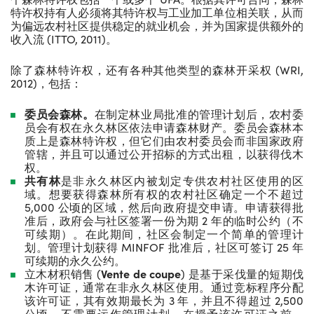
特许权持有人必须将其特许权与工业加工单位相关联，从而
为偏远农村社区提供稳定的就业机会，并为国家提供额外的
收入流 (ITTO, 2011)。
除了森林特许权，还有各种其他类型的森林开采权 (WRI,
2012)，包括：
委员会森林。
在制定林业局批准的管理计划后，农村委
员会有权在永久林区依法申请森林财产。委员会森林本
质上是森林特许权，但它们由农村委员会而非国家政府
管辖，并且可以通过公开招标的方式出租，以获得伐木
权。
共有林
是非永久林区内被划定专供农村社区使用的区
域。想要获得森林所有权的农村社区确定一个不超过
5,000 公顷的区域，然后向政府提交申请。申请获得批
准后，政府会与社区签署一份为期 2 年的临时公约（不
可续期）。在此期间，社区会制定一个简单的管理计
划。管理计划获得 MINFOF 批准后，社区可签订 25 年
可续期的永久公约。
立木材积销售 (
Vente de coupe
) 是基于采伐量的短期伐
木许可证，通常在非永久林区使用。通过竞标程序分配
该许可证，其有效期最长为 3 年，并且不得超过 2,500
公顷。不需要运作管理计划。在授予该许可证之前，