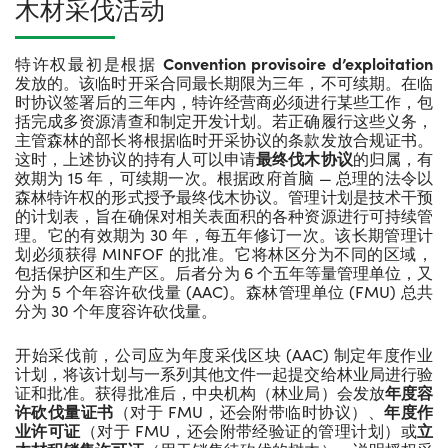
木材采伐活动
特许权最初是根据
Convention provisoire d
’
exploitation
发放的。该临时开采合同最长期限为三年，不可续期。在临
时协议签署后的三年内，特许经营商必须进行某些工作，包
括完成多资源清查和制定开发计划。若正确履行这些义务，
主管森林的部长将根据临时开采协议的条款发放合规证书。
这时，上述协议的持有人可以申请
最终伐木协议
的归属，有
效期为 15 年，可续期一次。根据政府首脑 — 总理的法令以
森林特许权的形式授予最终伐木协议。管理计划是技术干预
的计划表，旨在确保对相关表面积的各种资源进行可持续管
理。它的有效期为 30 年，每五年修订一次。该长期管理计
划必须获得 MINFOF 的批准。它将林区分为不同的区域，
包括保护区和生产区。后者分为 6 个五年等量管理单位，又
分为 5 个年容许砍伐量 (AAC)。森林管理单位 (FMU) 总共
分为 30 个年度容许砍伐量。
开始采伐前，公司应为年度采伐区块 (AAC) 制定年度作业
计划，将该计划与一系列其他文件一起提交给林业局进行验
证和批准。获得批准后，中央机构（林业局）会发放
年度容
许砍伐量证书
（对于 FMU，还会附带临时协议）、
年度作
业许可证
（对于 FMU，还会附带经验证的管理计划）或
立