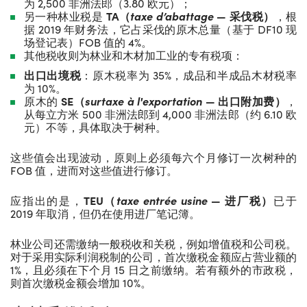
为 2,500 非洲法郎（3.80 欧元）；
另一种林业税是
TA
（
taxe d
’
abattage
—
采伐税）
，根
据 2019 年财务法，它占采伐的原木总量（基于 DF10 现
场登记表）FOB 值的 4%。
其他税收则为林业和木材加工业的专有税项：
出口出境税
：原木税率为 35%，成品和半成品木材税率
为 10%。
原木的
SE
（
surtaxe à l'exportation
—
出口附加费）
，
从每立方米 500 非洲法郎到 4,000 非洲法郎（约 6.10 欧
元）不等，具体取决于树种。
这些值会出现波动，原则上必须每六个月修订一次树种的
FOB 值，进而对这些值进行修订。
应指出的是，
TEU
（
taxe entrée usine
—
进厂税）
已于
2019 年取消，但仍在使用进厂笔记簿。
林业公司还需缴纳一般税收和关税，例如增值税和公司税。
对于采用实际利润税制的公司，首次缴税金额应占营业额的
1%，且必须在下个月 15 日之前缴纳。若有额外的市政税，
则首次缴税金额会增加 10%。