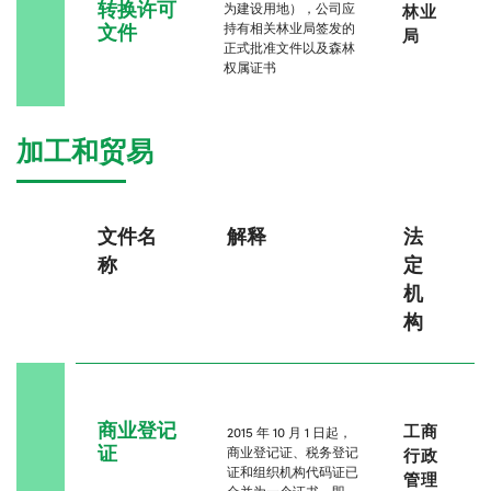
转换许可
为建设用地），公司应
林业
文件
持有相关林业局签发的
局
正式批准文件以及森林
权属证书
加工和贸易
文件名
解释
法
称
定
机
构
商业登记
工商
2015 年 10 月 1 日起，
证
商业登记证、税务登记
行政
证和组织机构代码证已
管理
合并为一个证书，即