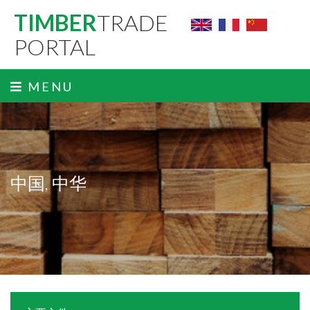
TIMBER
TRADE
PORTAL
MENU
中国, 中华
ˬ