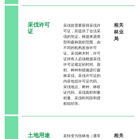
采伐许可
相关
采伐前需要获得采伐许
证
可证，其提供了合法采
林业
伐的凭证。根据来源类
局
型和森林面积范围，由
不同的机构发放许可
证。采伐树木时，许可
证持有人必须根据采伐
许可证规定的时间、面
积、树种和措施进行森
林采伐。采伐许可证的
内容包括许可证代码、
采伐地点、树种、林权
证代码、采伐面积和蓄
积量、采伐时间段和授
权组织等。
土地用途
相关
若转变为毁林地（通常