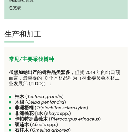
总览表
生产和加工
常见/主要采伐树种
虽然加纳出产的树种品类繁多
，但就
2014
年的出口额
而言，最重要的
10
个木材品种为（林业委员会木材工
业发展部
(TIDD)）：
柚木
(
Tectona grandis
)
木棉
(
Ceiba pentandra
)
非洲梧桐
(
Triplochiton scleroxylon
)
非洲桃花心木
(
Khaya
spp.)
卡帕特罗蔷薇木
(
Pterocarpus erinaceus
)
缅茄木
(
Afzelia
spp.)
石梓木
(
Gmelina arborea
)