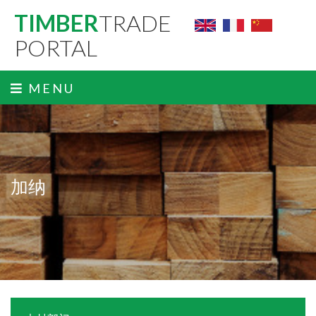
TIMBER
TRADE
PORTAL
MENU
加纳
ˬ