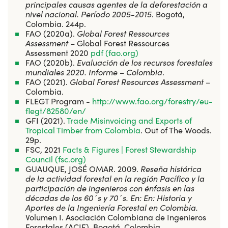
principales causas agentes de la deforestación a
nivel nacional.
Período 2005-2015
. Bogotá,
Colombia. 244p.
FAO (2020a).
Global Forest Ressources
Assessment
– Global Forest Ressources
Assessment 2020
pdf (fao.org)
FAO (2020b).
Evaluación de los recursos forestales
mundiales 2020.
Informe – Colombia
.
FAO (2021).
Global Forest Resources Assessment
–
Colombia.
FLEGT Program -
http://www.fao.org/forestry/eu-
flegt/82580/en/
GFI (2021).
Trade Misinvoicing and Exports of
Tropical Timber from Colombia
. Out of The Woods.
29p.
FSC, 2021
Facts & Figures | Forest Stewardship
Council (fsc.org)
GUAUQUE, JOSÉ OMAR. 2009.
Reseña histórica
de la actividad forestal en la región Pacífico y la
participación de ingenieros con énfasis en las
décadas de los 60´s y 70´s. En: En: Historia y
Aportes de la Ingeniería Forestal en Colombia.
Volumen I. Asociación Colombiana de Ingenieros
Forestales (ACIF). Bogotá, Colombia.