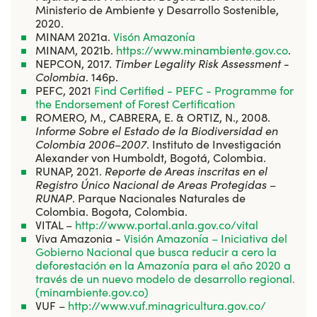
Ministerio de Ambiente y Desarrollo Sostenible,
2020.
MINAM 2021a.
Visón Amazonía
MINAM, 2021b.
https://www.minambiente.gov.co
.
NEPCON, 2017.
Timber Legality Risk Assessment -
Colombia
. 146p.
PEFC, 2021
Find Certified - PEFC - Programme for
the Endorsement of Forest Certification
ROMERO, M., CABRERA, E. & ORTIZ, N., 2008.
Informe Sobre el Estado de la Biodiversidad en
Colombia 2006–2007
. Instituto de Investigación
Alexander von Humboldt, Bogotá, Colombia.
RUNAP, 2021.
Reporte de Areas inscritas en el
Registro Único Nacional de Areas Protegidas –
RUNAP
. Parque Nacionales Naturales de
Colombia. Bogota, Colombia.
VITAL –
http://www.portal.anla.gov.co/vital
Viva Amazonia -
Visión Amazonía – Iniciativa del
Gobierno Nacional que busca reducir a cero la
deforestación en la Amazonía para el año 2020 a
través de un nuevo modelo de desarrollo regional.
(minambiente.gov.co)
VUF –
http://www.vuf.minagricultura.gov.co/