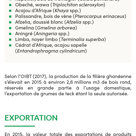
Obeché, wawa (
Triplochiton scleroxylon
)
Acajou d’Afrique (
Khaya
spp.)
Palissandre, bois de vène (
Pterocarpus erinaceus
)
Afzelia, doussié blanc (
Afzelia
spp.)
Gmelina (
Gmelina arborea
)
Aningré (
Aningeria
spp.)
Limba, noyer limbo (
Terminalia superba
)
Cédrat d’Afrique, acajou sapelle
(
Entandrophragma cylindricum
)
Selon l’OIBT (2017), la production de la filière ghanéenne
s’élevait en 2015 à environ 2,6 millions m3 de bois rond,
réservés en grande partie à l’usage domestique,
l’exportation de grumes de teck étant la seule autorisée.
EXPORTATION
En 2015, la valeur totale des exportations de produits