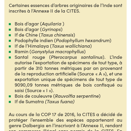
Certaines essences d’arbres originaires de l’Inde sont
inscrites à l’Annexe II de la CITES.
Bois d’agar (
Aquilaria
)
Bois d’agar (
Gyrinops
)
If de Chine (
Taxus chinensis
)
Podophylle indien (
Podophyllum hexandrum
)
If de l’Himalaya (
Taxus wallichiana
)
Ramin (
Gonystylus macrophyllus
)
Santal rouge (
Pterocarpus santalinus
). L’Inde
autorise l’exportation de spécimens de tout type, à
partir de 310 tonnes métriques par an provenant
de la reproduction artificielle (Source « A »), et une
exportation unique de spécimens de tout type de
9090,09 tonnes métriques de bois confisqué ou
saisi (Source « I »).
Bois de couleuvre (
Rauvolfia serpentine
)
If de Sumatra
(Taxus fuana)
Au cours de la COP 17 de 2016, la CITES a décidé de
protéger l’ensemble des espèces appartenant au
genre Dalbergia en l’inscrivant à l’Annexe II, rendant
son commerce illégal sans permis de la CITES. En