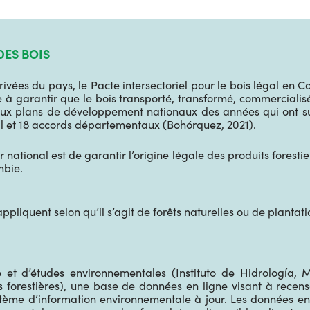
DES BOIS
ivées du pays, le Pacte intersectoriel pour le bois légal en C
e à garantir que le bois transporté, transformé, commercialisé
é aux plans de développement nationaux des années qui ont su
al et 18 accords départementaux (Bohórquez, 2021).
er national est de garantir l’origine légale des produits fores
mbie.
appliquent selon qu’il s’agit de forêts naturelles ou de planta
gie et d’études environnementales (Instituto de Hidrología,
 forestières), une base de données en ligne visant à recenser
ystème d’information environnementale à jour.
Les données enr