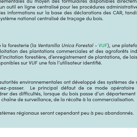
onnementales au moyen des formulaires disponibles directem
un outil en ligne centralisé pour les procédures administrativ
 des informations sur la base des déclarations des CAR, tan
système national centralisé de traçage du bois.
la foresterie (la
Ventanilla Unica Forestal
-
VUF
), une platef
itation des plantations commerciales et des agroforêts indus
citation forestière, d’enregistrement de plantations, de laiss
nibles sur VUF une fois l’utilisateur identifié.
autorités environnementales ont développé des systèmes de su
issez-passer. Le principal défaut de ce mode opératoire
er des difficultés, lorsque du bois passe d’un département
chaîne de surveillance, de la récolte à la commercialisation.
systèmes régionaux seront cependant peu à peu abandonnés.