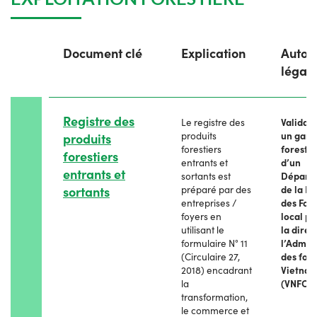
Document clé
Explication
Autori
légal
Registre des
Le registre des
Validati
produits
un gard
produits
forestiers
forestie
forestiers
entrants et
d’un
entrants et
sortants est
Départ
sortants
préparé par des
de la Pr
entreprises /
des Forê
foyers en
local pl
utilisant le
la direc
formulaire N° 11
l’Admini
(Circulaire 27,
des forê
2018) encadrant
Vietna
la
(VNFOR
transformation,
le commerce et