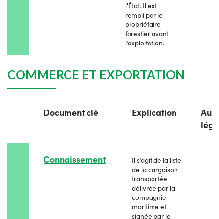
l'État. Il est
rempli par le
propriétaire
forestier avant
l’exploitation.
COMMERCE ET EXPORTATION
Document clé
Explication
Auto
léga
Connaissement
Il s’agit de la liste
de la cargaison
transportée
délivrée par la
compagnie
maritime et
signée par le