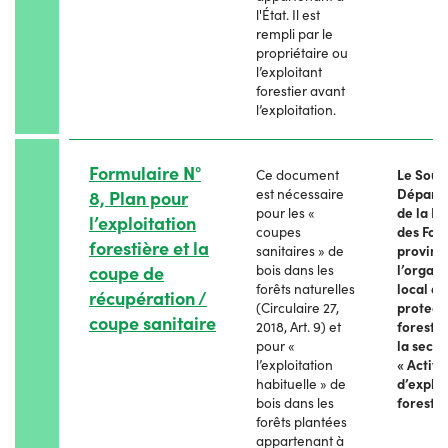
l'État. Il est
rempli par le
propriétaire ou
l’exploitant
forestier avant
l’exploitation.
Formulaire N°
Ce document
Le Sous
est nécessaire
Départ
8, Plan pour
pour les «
de la Pr
l’exploitation
coupes
des For
forestière et la
sanitaires » de
provinc
coupe de
bois dans les
l’organ
forêts naturelles
local de
récupération /
(Circulaire 27,
protect
coupe sanitaire
2018, Art. 9) et
forestiè
pour «
la secti
l’exploitation
« Activi
habituelle » de
d’exploi
bois dans les
forestiè
forêts plantées
appartenant à