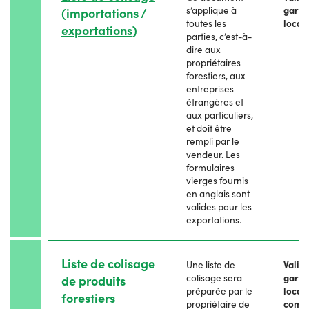
s’applique à
garde
(importations /
toutes les
local
exportations)
parties, c’est-à-
dire aux
propriétaires
forestiers, aux
entreprises
étrangères et
aux particuliers,
et doit être
rempli par le
vendeur. Les
formulaires
vierges fournis
en anglais sont
valides pour les
exportations.
Liste de colisage
Une liste de
Valid
colisage sera
garde
de produits
préparée par le
local
forestiers
propriétaire de
comit