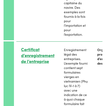
capitaine du
navire. Des
exemples sont
fournis à la fois
pour
l’importation et
pour
l’exportation.
Certificat
Enregistrement
Orga
légal des
provi
d’enregistrement
entreprises.
d’enr
de l’entreprise
L’exemple fourni
des e
contient sept
formulaires
vierges en
vietnamien (Phụ
lục IV-1 à 7)
avec une
indication de ce
à quoi chaque
formulaire fait