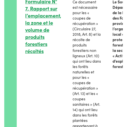
Formulaire N°
Ce document
Le Sous
est nécessaire
Départ
7, Rapport sur
pour les «
de la Pr
l’emplacement,
coupes de
des For
la zone et le
récupération »
provinc
volume de
(Circulaire 27,
l’organ
2018, Art. 8) et la
local de
produits
récolte de
protect
forestiers
produits
forestiè
récoltés
forestiers non
la secti
ligneux (Art. 10)
« Activi
qui ont lieu dans
d’exploi
les forêts
forestiè
naturelles et
pour les «
coupes de
récupération »
(Art. 13) et les «
coupes
sanitaires » (Art.
14) qui ont lieu
dans les forêts
plantées
appartenant à