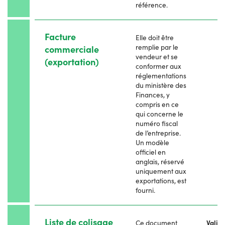
référence.
Facture
Elle doit être
remplie par le
commerciale
vendeur et se
(exportation)
conformer aux
réglementations
du ministère des
Finances, y
compris en ce
qui concerne le
numéro fiscal
de l’entreprise.
Un modèle
officiel en
anglais, réservé
uniquement aux
exportations, est
fourni.
Liste de colisage
Ce document
Valid