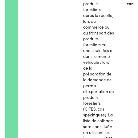
produits
comm
forestiers :
après la récolte,
lors du
commerce ou
du transport des
produits
forestiers en
une seule fois et
dans le même
véhicule ; lors
de la
préparation de
la demande de
permis
d’exportation de
produits
forestiers
(CITES, cas
spécifiques). La
liste de colisage
sera constituée
en utilisant les